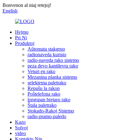
Bonvenon al niaj retejoj!
English
Hejmo
Pri Ni
Produktoj
Aŭtomata stakgruo
radionaveda kuristo
radio-naveda rako sistemo
peza devo kantilevra rako
Veturi en rako
Mezanina planka sistemo
selektema paletrako
Repuŝu la rakon
Poŝtelefona rako
longspan bretaro rako
Ŝtala paletrako
Stokado-Rakoj Sistemo
radio-pramo-paledo
Kazo
Solvoj
video
Kontaktu Nin