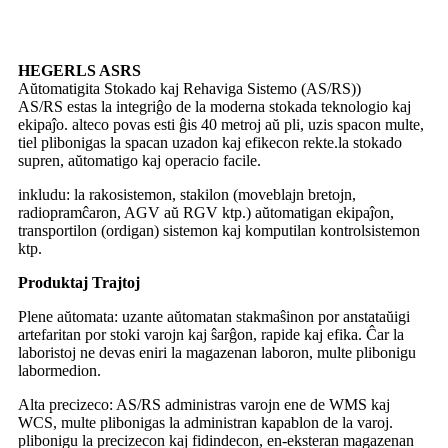
HEGERLS ASRS
Aŭtomatigita Stokado kaj Rehaviga Sistemo (AS/RS))
AS/RS estas la integriĝo de la moderna stokada teknologio kaj
ekipaĵo. alteco povas esti ĝis 40 metroj aŭ pli, uzis spacon multe,
tiel plibonigas la spacan uzadon kaj efikecon rekte.la stokado
supren, aŭtomatigo kaj operacio facile.
inkludu: la rakosistemon, stakilon (moveblajn bretojn,
radiopramĉaron, AGV aŭ RGV ktp.) aŭtomatigan ekipaĵon,
transportilon (ordigan) sistemon kaj komputilan kontrolsistemon
ktp.
Produktaj Trajtoj
Plene aŭtomata: uzante aŭtomatan stakmaŝinon por anstataŭigi
artefaritan por stoki varojn kaj ŝarĝon, rapide kaj efika. Ĉar la
laboristoj ne devas eniri la magazenan laboron, multe plibonigu
labormedion.
Alta precizeco: AS/RS administras varojn ene de WMS kaj
WCS, multe plibonigas la administran kapablon de la varoj.
plibonigu la precizecon kaj fidindecon, en-eksteran magazenan