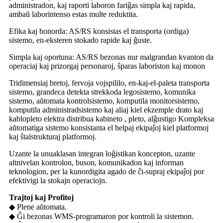
administradon, kaj raporti laboron fariĝas simpla kaj rapida,
ambaŭ laborintenso estas multe reduktita.
Efika kaj bonorda: AS/RS konsistas el transporta (ordiga)
sistemo, en-eksteren stokado rapide kaj ĝuste.
Simpla kaj oportuna: AS/RS bezonas nur malgrandan kvanton da
operaciaj kaj prizorgaj personaroj, ŝparas laboriston kaj monon
Tridimensiaj bretoj, fervoja vojspililo, en-kaj-el-paleta transporta
sistemo, grandeca detekta strekkoda legosistemo, komunika
sistemo, aŭtomata kontrolsistemo, komputila monitorsistemo,
komputila administradsistemo kaj aliaj kiel ekzemple drato kaj
kablopleto elektra distribua kabineto , pleto, alĝustigo Kompleksa
aŭtomatiga sistemo konsistanta el helpaj ekipaĵoj kiel platformoj
kaj ŝtalstrukturaj platformoj.
Uzante la unuaklasan integran loĝistikan koncepton, uzante
altnivelan kontrolon, buson, komunikadon kaj informan
teknologion, per la kunordigita agado de ĉi-supraj ekipaĵoj por
efektivigi la stokajn operaciojn.
Trajtoj kaj Profitoj
◆ Plene aŭtomata.
◆ Ĝi bezonas WMS-programaron por kontroli la sistemon.