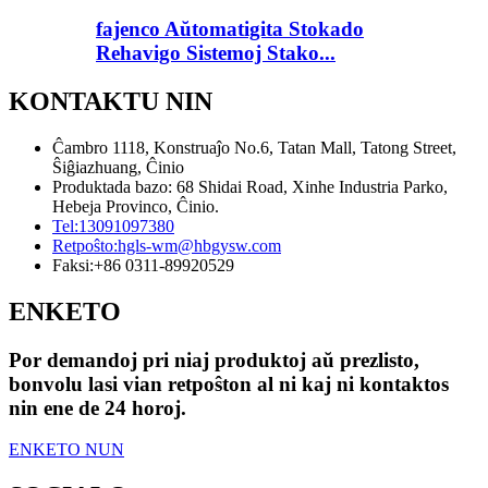
fajenco Aŭtomatigita Stokado
Rehavigo Sistemoj Stako...
KONTAKTU NIN
Ĉambro 1118, Konstruaĵo No.6, Tatan Mall, Tatong Street,
Ŝiĝiazhuang, Ĉinio
Produktada bazo: 68 Shidai Road, Xinhe Industria Parko,
Hebeja Provinco, Ĉinio.
Tel:
13091097380
Retpoŝto:
hgls-wm@hbgysw.com
Faksi:
+86 0311-89920529
ENKETO
Por demandoj pri niaj produktoj aŭ prezlisto,
bonvolu lasi vian retpoŝton al ni kaj ni kontaktos
nin ene de 24 horoj.
ENKETO NUN