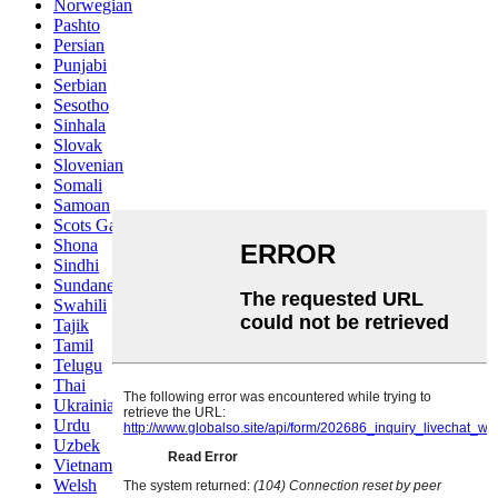
Norwegian
Pashto
Persian
Punjabi
Serbian
Sesotho
Sinhala
Slovak
Slovenian
Somali
Samoan
Scots Gaelic
Shona
Sindhi
Sundanese
Swahili
Tajik
Tamil
Telugu
Thai
Ukrainian
Urdu
Uzbek
Vietnamese
Welsh