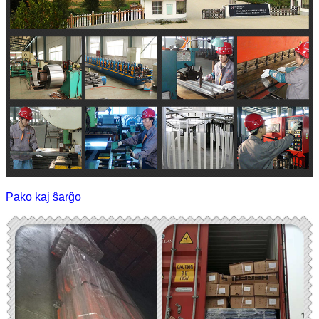
Pako kaj ŝarĝo