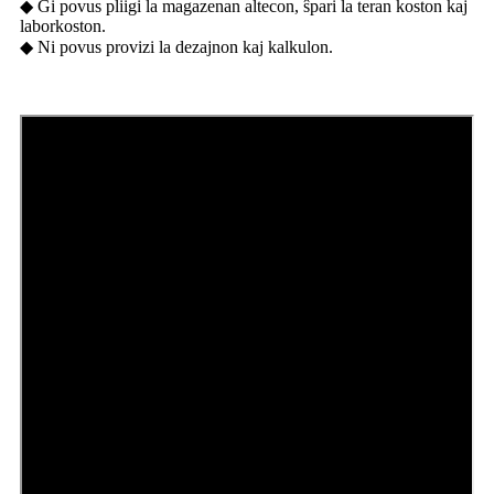
◆ Ĝi povus pliigi la magazenan altecon, ŝpari la teran koston kaj
laborkoston.
◆ Ni povus provizi la dezajnon kaj kalkulon.