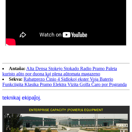
Antaŭa:
Alta Densa Stokejo Stokado Radio Pramo Paleta
kuristo aŭto por duona kaj plena aŭtomata magazeno
Sekva:
Rabatprezo Ĉinio 4 Sidlokoj ekster Voja Baterio
Funkciigita Klasika Pramo Elektra Vizita Golfa Ĉaro por Pogranda
teknikaj ekipaĵoj.