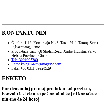
KONTAKTU NIN
Ĉambro 1118, Konstruaĵo No.6, Tatan Mall, Tatong Street,
Ŝiĝiazhuang, Ĉinio
Produktada bazo: 68 Shidai Road, Xinhe Industria Parko,
Hebeja Provinco, Ĉinio.
Tel:
13091097380
Retpoŝto:
hgls-wm@hbgysw.com
Faksi:
+86 0311-89920529
ENKETO
Por demandoj pri niaj produktoj aŭ prezlisto,
bonvolu lasi vian retpoŝton al ni kaj ni kontaktos
nin ene de 24 horoj.