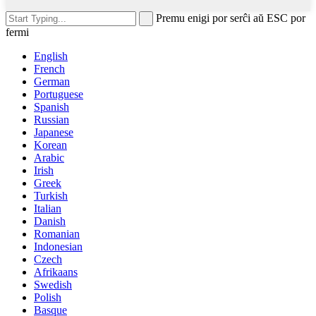
Premu enigi por serĉi aŭ ESC por
fermi
English
French
German
Portuguese
Spanish
Russian
Japanese
Korean
Arabic
Irish
Greek
Turkish
Italian
Danish
Romanian
Indonesian
Czech
Afrikaans
Swedish
Polish
Basque