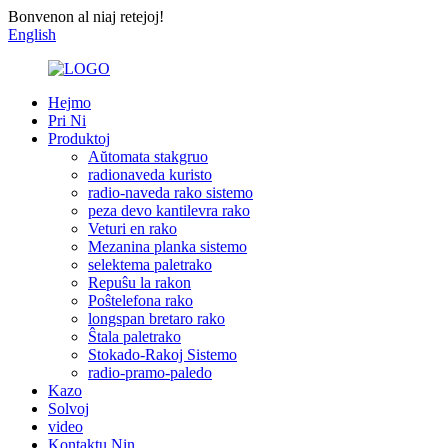
Bonvenon al niaj retejoj!
English
Hejmo
Pri Ni
Produktoj
Aŭtomata stakgruo
radionaveda kuristo
radio-naveda rako sistemo
peza devo kantilevra rako
Veturi en rako
Mezanina planka sistemo
selektema paletrako
Repuŝu la rakon
Poŝtelefona rako
longspan bretaro rako
Ŝtala paletrako
Stokado-Rakoj Sistemo
radio-pramo-paledo
Kazo
Solvoj
video
Kontaktu Nin