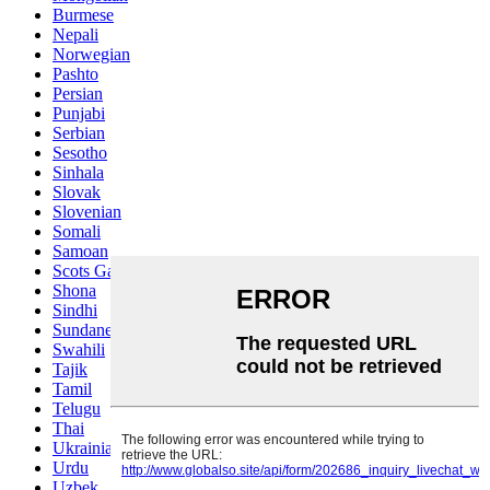
Burmese
Nepali
Norwegian
Pashto
Persian
Punjabi
Serbian
Sesotho
Sinhala
Slovak
Slovenian
Somali
Samoan
Scots Gaelic
Shona
Sindhi
Sundanese
Swahili
Tajik
Tamil
Telugu
Thai
Ukrainian
Urdu
Uzbek