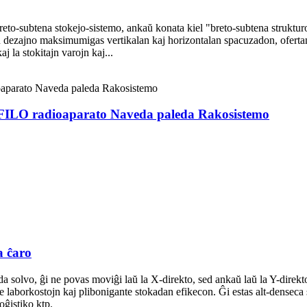
o-subtena stokejo-sistemo, ankaŭ konata kiel "breto-subtena strukturo"
iu dezajno maksimumigas vertikalan kaj horizontalan spacuzadon, ofertant
aj la stokitajn varojn kaj...
FILO radioaparato Naveda paleda Rakosistemo
a ĉaro
solvo, ĝi ne povas moviĝi laŭ la X-direkto, sed ankaŭ laŭ la Y-direkto, 
e laborkostojn kaj plibonigante stokadan efikecon. Ĝi estas alt-denseca
loĝistiko ktp.