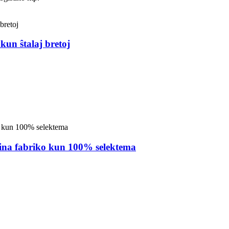
un ŝtalaj bretoj
ĉina fabriko kun 100% selektema