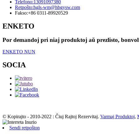
Telefono:
13091097380
Retpoŝto:
hgls-wm@hbgysw.com
Fakso:
+86 0311-89920529
ENKETO
Por demandoj pri niaj produktoj aŭ prezlisto, bonvolu
ENKETO NUN
SOCIA
© Kopirajto - 2010-2022 : Ĉiuj Rajtoj Rezervitaj.
Varmaj Produktoj
,
Sendi retpoŝton