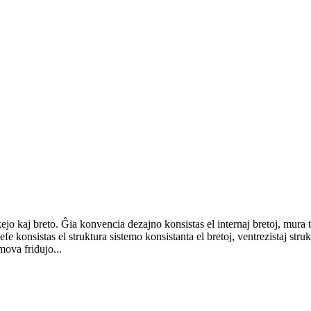
ejo kaj breto. Ĝia konvencia dezajno konsistas el internaj bretoj, mura t
 ĉefe konsistas el struktura sistemo konsistanta el bretoj, ventrezistaj str
mova fridujo...