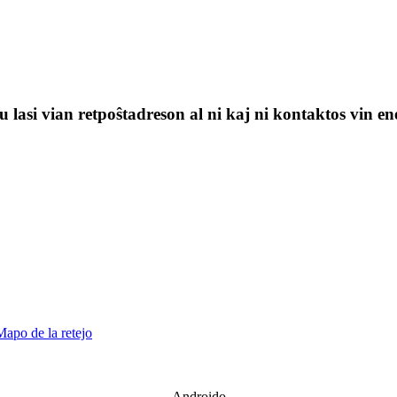
 lasi vian retpoŝtadreson al ni kaj ni kontaktos vin en
Mapo de la retejo
Androido