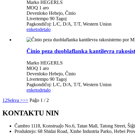
Marko HEGERLS
MOQ 1 aro
Devenloko Hebejo, Ĉinio
Livertempo 90 Tagoj
Pagkondiĉoj: L/C, D/A, T/T, Western Union
enketo
detalo
Ĉinio peza duoblaflanka kantilevra rakosi
Marko HEGERLS
MOQ 1 aro
Devenloko Hebejo, Ĉinio
Livertempo 90 Tagoj
Pagkondiĉoj: L/C, D/A, T/T, Western Union
enketo
detalo
1
2
Sekva >
>>
Paĝo 1 / 2
KONTAKTU NIN
Ĉambro 1118, Konstruaĵo No.6, Tatan Mall, Tatong Street, Ŝiĝ
Produktejo: 68 Shidai Road, Xinhe Industria Parko, Hebei Prov