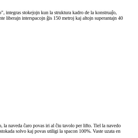
, integras stokejojn kun la struktura kadro de la konstruaĵo,
e liberajn interspacojn ĝis 150 metroj kaj altojn superantajn 40
la naveda ĉaro povas iri al ĉiu tavolo per lifto. Tiel la navedo
 stokada solvo kaj povas utiligi la spacon 100%. Vaste uzata en