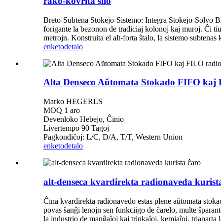
rako-kovrita silo
Breto-Subtena Stokejo-Sistemo: Integra Stokejo-Solvo Bret
forigante la bezonon de tradiciaj kolonoj kaj muroj. Ĉi t
metrojn. Konstruita el alt-forta ŝtalo, la sistemo subtenas k
enketo
detalo
Alta Denseco Aŭtomata Stokado FIFO kaj 
Marko HEGERLS
MOQ 1 aro
Devenloko Hebejo, Ĉinio
Livertempo 90 Tagoj
Pagkondiĉoj: L/C, D/A, T/T, Western Union
enketo
detalo
alt-denseca kvardirekta radionaveda kurist
Ĉina kvardirekta radionavedo estas plene aŭtomata stokada 
povas ŝanĝi lenojn sen funkciigo de ĉarelo, multe ŝparant
la industrio de manĝaĵoj kaj trinkaĵoj, kemiaĵoj, triaparta 