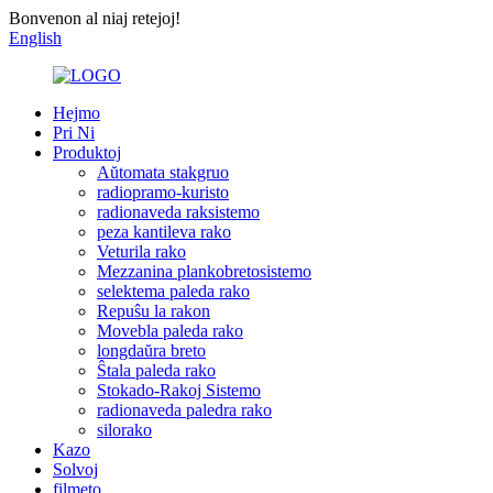
Bonvenon al niaj retejoj!
English
Hejmo
Pri Ni
Produktoj
Aŭtomata stakgruo
radiopramo-kuristo
radionaveda raksistemo
peza kantileva rako
Veturila rako
Mezzanina plankobretosistemo
selektema paleda rako
Repuŝu la rakon
Movebla paleda rako
longdaŭra breto
Ŝtala paleda rako
Stokado-Rakoj Sistemo
radionaveda paledra rako
silorako
Kazo
Solvoj
filmeto