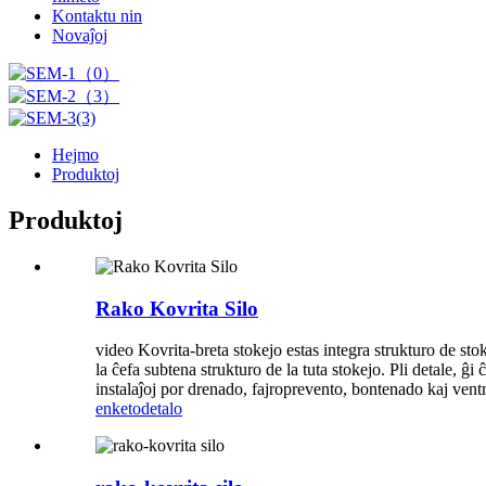
Kontaktu nin
Novaĵoj
Hejmo
Produktoj
Produktoj
Rako Kovrita Silo
video Kovrita-breta stokejo estas integra strukturo de stok
la ĉefa subtena strukturo de la tuta stokejo. Pli detale, ĝi
instalaĵoj por drenado, fajroprevento, bontenado kaj vent
enketo
detalo