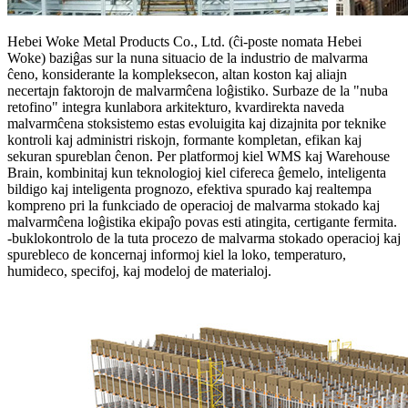
Hebei Woke Metal Products Co., Ltd. (ĉi-poste nomata Hebei
Woke) baziĝas sur la nuna situacio de la industrio de malvarma
ĉeno, konsiderante la kompleksecon, altan koston kaj aliajn
necertajn faktorojn de malvarmĉena loĝistiko. Surbaze de la "nuba
retofino" integra kunlabora arkitekturo, kvardirekta naveda
malvarmĉena stoksistemo estas evoluigita kaj dizajnita por teknike
kontroli kaj administri riskojn, formante kompletan, efikan kaj
sekuran spureblan ĉenon. Per platformoj kiel WMS kaj Warehouse
Brain, kombinitaj kun teknologioj kiel cifereca ĝemelo, inteligenta
bildigo kaj inteligenta prognozo, efektiva spurado kaj realtempa
kompreno pri la funkciado de operacioj de malvarma stokado kaj
malvarmĉena loĝistika ekipaĵo povas esti atingita, certigante fermita.
-buklokontrolo de la tuta procezo de malvarma stokado operacioj kaj
spurebleco de koncernaj informoj kiel la loko, temperaturo,
humideco, specifoj, kaj modeloj de materialoj.