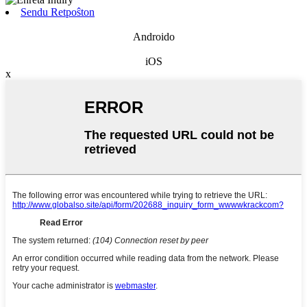
Sendu Retpoŝton
Androido
iOS
x