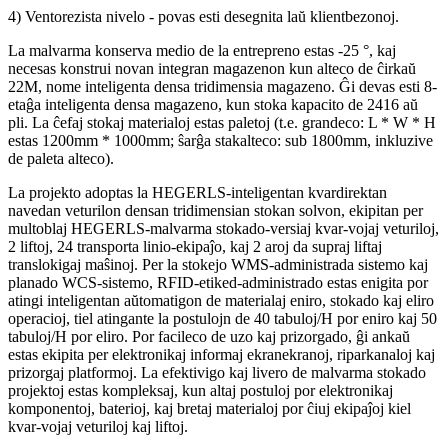
4) Ventorezista nivelo - povas esti desegnita laŭ klientbezonoj.
La malvarma konserva medio de la entrepreno estas -25 °, kaj
necesas konstrui novan integran magazenon kun alteco de ĉirkaŭ
22M, nome inteligenta densa tridimensia magazeno. Ĝi devas esti 8-
etaĝa inteligenta densa magazeno, kun stoka kapacito de 2416 aŭ
pli. La ĉefaj stokaj materialoj estas paletoj (t.e. grandeco: L * W * H
estas 1200mm * 1000mm; ŝarĝa stakalteco: sub 1800mm, inkluzive
de paleta alteco).
La projekto adoptas la HEGERLS-inteligentan kvardirektan
navedan veturilon densan tridimensian stokan solvon, ekipitan per
multoblaj HEGERLS-malvarma stokado-versiaj kvar-vojaj veturiloj,
2 liftoj, 24 transporta linio-ekipaĵo, kaj 2 aroj da supraj liftaj
translokigaj maŝinoj. Per la stokejo WMS-administrada sistemo kaj
planado WCS-sistemo, RFID-etiked-administrado estas enigita por
atingi inteligentan aŭtomatigon de materialaj eniro, stokado kaj eliro
operacioj, tiel atingante la postulojn de 40 tabuloj/H por eniro kaj 50
tabuloj/H por eliro. Por facileco de uzo kaj prizorgado, ĝi ankaŭ
estas ekipita per elektronikaj informaj ekranekranoj, riparkanaloj kaj
prizorgaj platformoj. La efektivigo kaj livero de malvarma stokado
projektoj estas kompleksaj, kun altaj postuloj por elektronikaj
komponentoj, baterioj, kaj bretaj materialoj por ĉiuj ekipaĵoj kiel
kvar-vojaj veturiloj kaj liftoj.