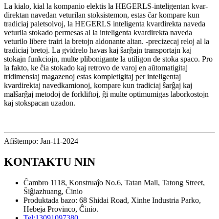
La kialo, kial la kompanio elektis la HEGERLS-inteligentan kvar-
direktan navedan veturilan stoksistemon, estas ĉar kompare kun
tradiciaj paletsolvoj, la HEGERLS inteligenta kvardirekta naveda
veturila stokado permesas al la inteligenta kvardirekta naveda
veturilo libere trairi la bretojn aldonante altan. -precizecaj reloj al la
tradiciaj bretoj. La gvidrelo havas kaj ŝarĝajn transportajn kaj
stokajn funkciojn, multe plibonigante la utiligon de stoka spaco. Pro
la fakto, ke ĉia stokado kaj retrovo de varoj en aŭtomatigitaj
tridimensiaj magazenoj estas kompletigitaj per inteligentaj
kvardirektaj navedkamionoj, kompare kun tradiciaj ŝarĝaj kaj
malŝarĝaj metodoj de forkliftoj, ĝi multe optimumigas laborkostojn
kaj stokspacan uzadon.
Afiŝtempo: Jan-11-2024
KONTAKTU NIN
Ĉambro 1118, Konstruaĵo No.6, Tatan Mall, Tatong Street,
Ŝiĝiazhuang, Ĉinio
Produktada bazo: 68 Shidai Road, Xinhe Industria Parko,
Hebeja Provinco, Ĉinio.
Tel:
13091097380