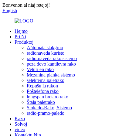
Bonvenon al niaj retejoj!
English
Hejmo
Pri Ni
Produktoj
Aŭtomata stakgruo
radionaveda kuristo
radio-naveda rako sistemo
peza devo kantilevra rako
Veturi en rako
Mezanina planka sistemo
selektema paletrako
Repuŝu la rakon
Poŝtelefona rako
longspan bretaro rako
Ŝtala paletrako
Stokado-Rakoj Sistemo
radio-pramo-paledo
Kazo
Solvoj
video
Kontaktu Nin