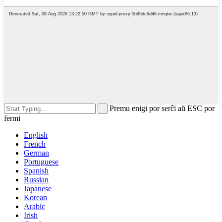
Premu enigi por serĉi aŭ ESC por
fermi
English
French
German
Portuguese
Spanish
Russian
Japanese
Korean
Arabic
Irish