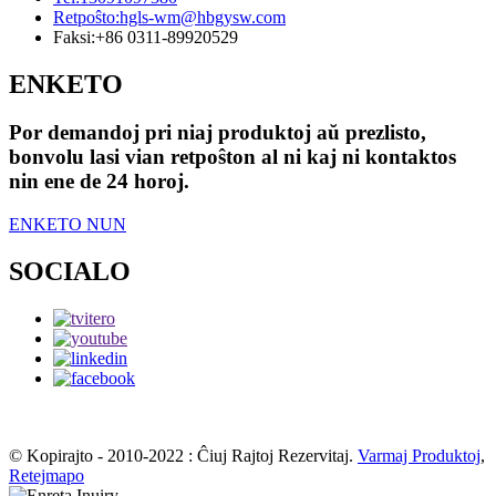
Retpoŝto:
hgls-wm@hbgysw.com
Faksi:
+86 0311-89920529
ENKETO
Por demandoj pri niaj produktoj aŭ prezlisto,
bonvolu lasi vian retpoŝton al ni kaj ni kontaktos
nin ene de 24 horoj.
ENKETO NUN
SOCIALO
© Kopirajto - 2010-2022 : Ĉiuj Rajtoj Rezervitaj.
Varmaj Produktoj
,
Retejmapo