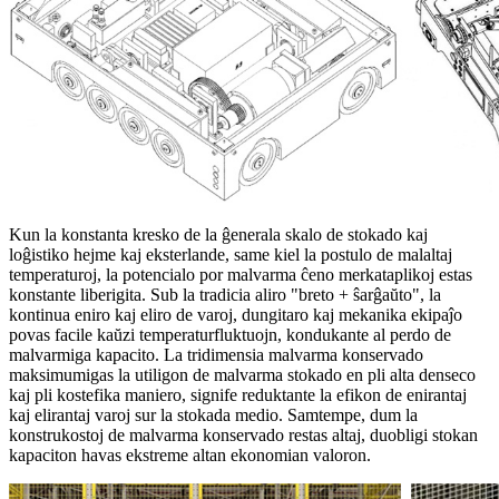
Kun la konstanta kresko de la ĝenerala skalo de stokado kaj
loĝistiko hejme kaj eksterlande, same kiel la postulo de malaltaj
temperaturoj, la potencialo por malvarma ĉeno merkataplikoj estas
konstante liberigita. Sub la tradicia aliro "breto + ŝarĝaŭto", la
kontinua eniro kaj eliro de varoj, dungitaro kaj mekanika ekipaĵo
povas facile kaŭzi temperaturfluktuojn, kondukante al perdo de
malvarmiga kapacito. La tridimensia malvarma konservado
maksimumigas la utiligon de malvarma stokado en pli alta denseco
kaj pli kostefika maniero, signife reduktante la efikon de enirantaj
kaj elirantaj varoj sur la stokada medio. Samtempe, dum la
konstrukostoj de malvarma konservado restas altaj, duobligi stokan
kapaciton havas ekstreme altan ekonomian valoron.