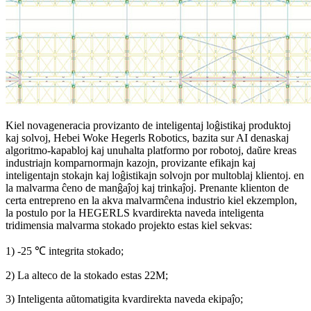
Kiel novageneracia provizanto de inteligentaj loĝistikaj produktoj
kaj solvoj, Hebei Woke Hegerls Robotics, bazita sur AI denaskaj
algoritmo-kapabloj kaj unuhalta platformo por robotoj, daŭre kreas
industriajn komparnormajn kazojn, provizante efikajn kaj
inteligentajn stokajn kaj loĝistikajn solvojn por multoblaj klientoj. en
la malvarma ĉeno de manĝaĵoj kaj trinkaĵoj. Prenante klienton de
certa entrepreno en la akva malvarmĉena industrio kiel ekzemplon,
la postulo por la HEGERLS kvardirekta naveda inteligenta
tridimensia malvarma stokado projekto estas kiel sekvas:
1) -25 ℃ integrita stokado;
2) La alteco de la stokado estas 22M;
3) Inteligenta aŭtomatigita kvardirekta naveda ekipaĵo;