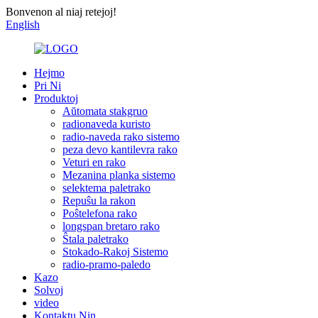
Bonvenon al niaj retejoj!
English
Hejmo
Pri Ni
Produktoj
Aŭtomata stakgruo
radionaveda kuristo
radio-naveda rako sistemo
peza devo kantilevra rako
Veturi en rako
Mezanina planka sistemo
selektema paletrako
Repuŝu la rakon
Poŝtelefona rako
longspan bretaro rako
Ŝtala paletrako
Stokado-Rakoj Sistemo
radio-pramo-paledo
Kazo
Solvoj
video
Kontaktu Nin