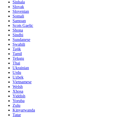
Sinhala
Slovak
Slovenian
Somali
Samoan
Scots Gaelic
Shona
Sindhi
Sundanese
Swahili
Tajik
Tamil
Telugu
Thai
Ukrainian
Urdu
Uzbek
Vietnamese
Welsh
Xhosa
Yiddish
Yoruba
Zulu
Kinyarwanda
Tatar