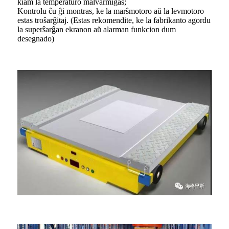
kiam la temperaturo malvarmiĝas;
Kontrolu ĉu ĝi montras, ke la marŝmotoro aŭ la levmotoro
estas troŝarĝitaj. (Estas rekomendite, ke la fabrikanto agordu
la superŝarĝan ekranon aŭ alarman funkcion dum
desegnado)