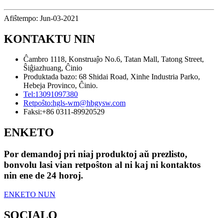
Afiŝtempo: Jun-03-2021
KONTAKTU NIN
Ĉambro 1118, Konstruaĵo No.6, Tatan Mall, Tatong Street,
Ŝiĝiazhuang, Ĉinio
Produktada bazo: 68 Shidai Road, Xinhe Industria Parko,
Hebeja Provinco, Ĉinio.
Tel:
13091097380
Retpoŝto:
hgls-wm@hbgysw.com
Faksi:
+86 0311-89920529
ENKETO
Por demandoj pri niaj produktoj aŭ prezlisto,
bonvolu lasi vian retpoŝton al ni kaj ni kontaktos
nin ene de 24 horoj.
ENKETO NUN
SOCIALO